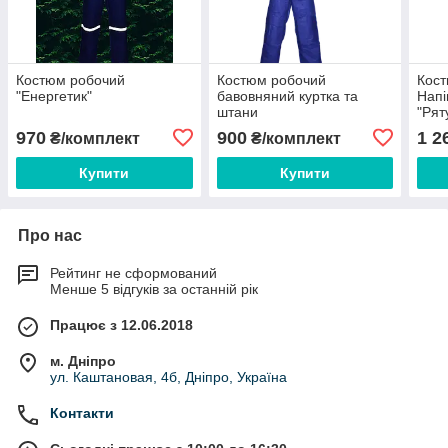
Костюм робочий
Костюм робочий
Кост
"Енергетик"
бавовняний куртка та
Напі
штани
"Рят
970
900
1 2
₴/комплект
₴/комплект
Купити
Купити
Про нас
Рейтинг не сформований
Менше 5 відгуків за останній рік
Працює з 12.06.2018
м. Дніпро
ул. Каштановая, 4б, Дніпро, Україна
Контакти