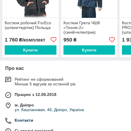
Костюм робочий ForEco
Костюм Грета ЧШК
Кос
(штани+куртка) Польща
«Технік-2»
PRO
(синій+електрик)
(шта
1 760
950
1 9
₴/комплект
₴
Купити
Купити
Про нас
Рейтинг не сформований
Менше 5 відгуків за останній рік
Працює з 12.06.2018
м. Дніпро
ул. Каштановая, 4б, Дніпро, Україна
Контакти
Сьогодні вихідний