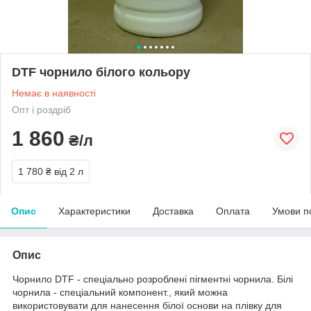
DTF чорнило білого кольору
Немає в наявності
Опт і роздріб
1 860
₴/л
1 780 ₴
від 2 л
Опис
Характеристики
Доставка
Оплата
Умови п
Опис
Чорнило DTF - спеціально розроблені пігментні чорнила. Білі
чорнила - спеціальний компонент., який можна
використовувати для нанесення білої основи на плівку для