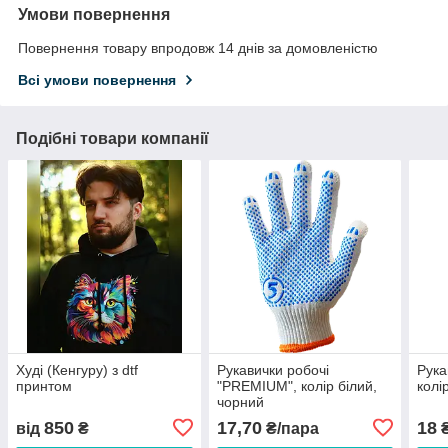
Умови повернення
Повернення товару впродовж 14 днів за домовленістю
Всі умови повернення
Подібні товари компанії
Худі (Кенгуру) з dtf
Рукавички робочі
Рука
принтом
"PREMIUM", колір білий,
колі
чорний
850
17,70
18
від
₴
₴/пара
₴