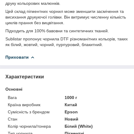
друку кольорових малюнків.
Цей склад пігментних чорнил може зменшити засмічення та
висихання друкуючої голівки. Він витримує численну кількість
циклів прання без вицвітання.
Підходить для 100% бавовни та синтетичних тканей.
Sublistar пропонує чорнила DTF різноманітних кольорів, таких
як білий, жовтий, чорний, пурпуровий, блакитний.
Приховати
Характеристики
Основні
Вага
1000 г
Країна виробник
Китай
Сумісність з брендом
Epson
Стан
Новий
Колір чорнила/тонера
Білий (White)
Тип чорнила
Пігментні