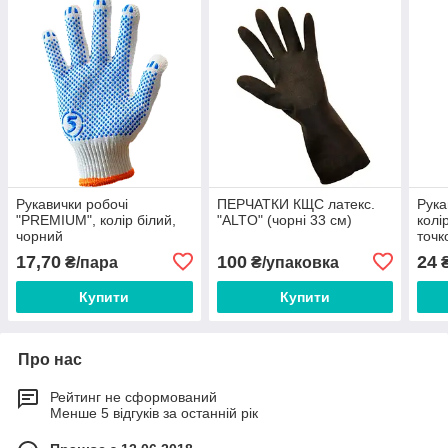
Рукавички робочі
ПЕРЧАТКИ КЩС латекс.
Рука
"PREMIUM", колір білий,
"ALTO" (чорні 33 см)
колі
чорний
точк
17,70
100
24
₴/пара
₴/упаковка
₴
Купити
Купити
Про нас
Рейтинг не сформований
Менше 5 відгуків за останній рік