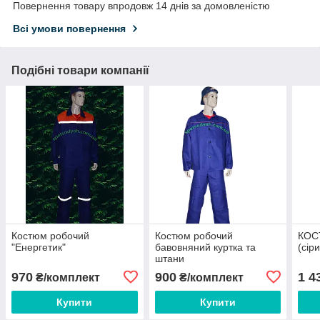
Повернення товару впродовж 14 днів за домовленістю
Всі умови повернення
Подібні товари компанії
Костюм робочий
Костюм робочий
КОС
"Енергетик"
бавовняний куртка та
(сір
штани
970
900
1 4
₴/комплект
₴/комплект
Купити
Купити