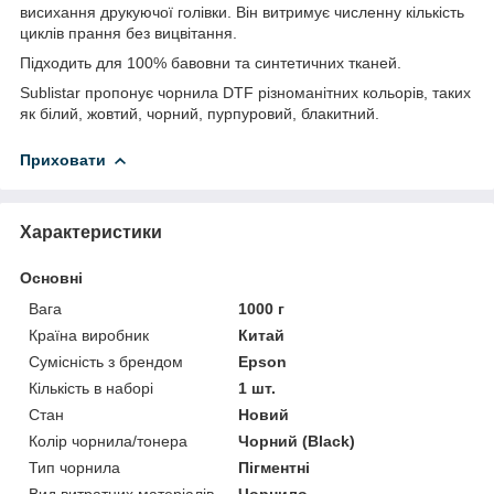
висихання друкуючої голівки. Він витримує численну кількість
циклів прання без вицвітання.
Підходить для 100% бавовни та синтетичних тканей.
Sublistar пропонує чорнила DTF різноманітних кольорів, таких
як білий, жовтий, чорний, пурпуровий, блакитний.
Приховати
Характеристики
Основні
Вага
1000 г
Країна виробник
Китай
Сумісність з брендом
Epson
Кількість в наборі
1 шт.
Стан
Новий
Колір чорнила/тонера
Чорний (Black)
Тип чорнила
Пігментні
Вид витратних матеріалів
Чорнило