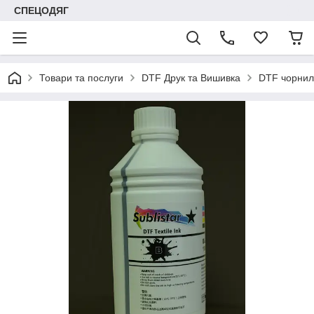
СПЕЦОДЯГ
Товари та послуги
DTF Друк та Вишивка
DTF чорнил