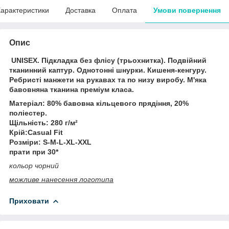
арактеристики
Доставка
Оплата
Умови повернення
Опис
UNISEX. Підкладка без флісу (трьохнитка). Подвійний
тканинний каптур. Однотонні шнурки. Кишеня-кенгуру.
Ребристі манжети на рукавах та по низу виробу. М'яка
бавовняна тканина преміум класа.
Матеріал: 80% бавовна кільцевого прядіння, 20%
поліестер.
Щільність: 280 г/м²
Крій:Casual Fit
Розміри: S-M-L-XL-XXL
прати при 30*
кольор чорний
можливе нанесення логотипа
Приховати