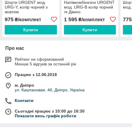
Шорти URGENT мод.
Напівкомбінезон URGENT
Шор
URG-Y, колір чорний з
мод. URG-B колір чорний
мод.
жовтим
тк Джинс
975
1 595
775
₴/комплект
₴/комплект
Купити
Купити
Про нас
Рейтинг не сформований
Менше 5 відгуків за останній рік
Працює з 12.06.2018
м. Дніпро
ул. Каштановая, 4б, Дніпро, Україна
Контакти
Сьогодні працює з 10:00 до 16:30
Показати весь графік роботи