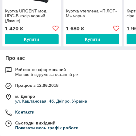
Куртка URGENT мод.
Куртка утеплена «ПІЛОТ-
Курт
URG-B колір чорний
М» чорна
сіра
(Джинс)
1 420
1 680
1 9
₴
₴
Купити
Купити
Про нас
Рейтинг не сформований
Менше 5 відгуків за останній рік
Працює з 12.06.2018
м. Дніпро
ул. Каштановая, 4б, Дніпро, Україна
Контакти
Сьогодні вихідний
Показати весь графік роботи