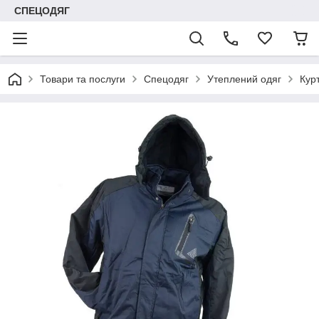
СПЕЦОДЯГ
Товари та послуги
Спецодяг
Утеплений одяг
Кур