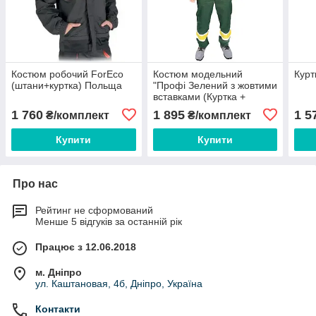
Костюм робочий ForEco
Костюм модельний
Курт
(штани+куртка) Польща
"Профі Зелений з жовтими
вставками (Куртка +
напівкомбінезон)
1 760
1 895
1 5
₴/комплект
₴/комплект
Купити
Купити
Про нас
Рейтинг не сформований
Менше 5 відгуків за останній рік
Працює з 12.06.2018
м. Дніпро
ул. Каштановая, 4б, Дніпро, Україна
Контакти