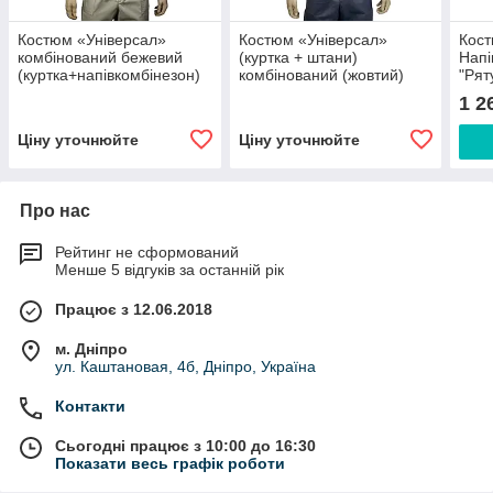
Костюм «Універсал»
Костюм «Універсал»
Кост
комбінований бежевий
(куртка + штани)
Напі
(куртка+напівкомбінезон)
комбінований (жовтий)
"Рят
1 2
Ціну уточнюйте
Ціну уточнюйте
Про нас
Рейтинг не сформований
Менше 5 відгуків за останній рік
Працює з 12.06.2018
м. Дніпро
ул. Каштановая, 4б, Дніпро, Україна
Контакти
Сьогодні працює з 10:00 до 16:30
Показати весь графік роботи