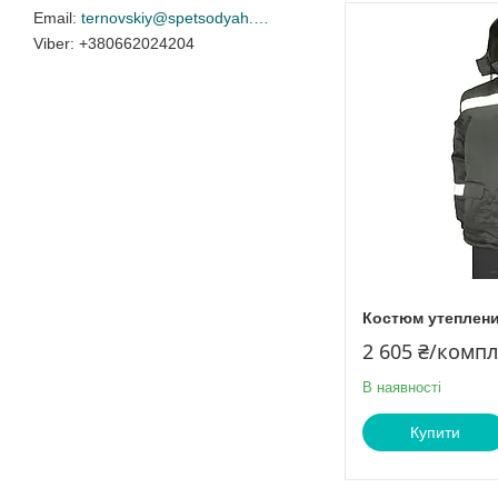
ternovskiy@spetsodyah.com
+380662024204
Костюм утеплений
2 605 ₴/комп
В наявності
Купити