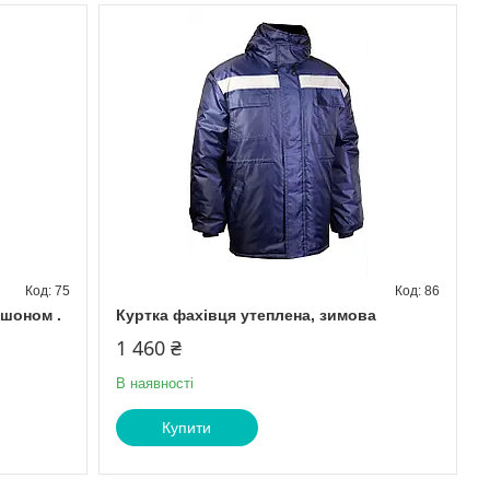
75
86
юшоном .
Куртка фахівця утеплена, зимова
1 460 ₴
В наявності
Купити