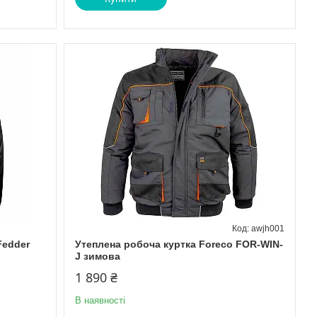
awjh001
Fedder
Утеплена робоча куртка Foreco FOR-WIN-
J зимова
1 890 ₴
В наявності