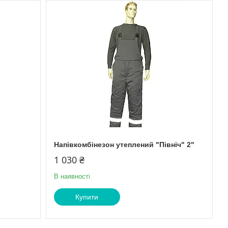
Напівкомбінезон утеплений "Північ" 2"
1 030 ₴
В наявності
Купити