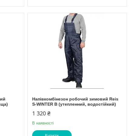
вий
Напівкомбінезон робочий зимовий Reis
ьща)
S-WINTER B (утепленний, водостійкий)
1 320 ₴
В наявності
Купити