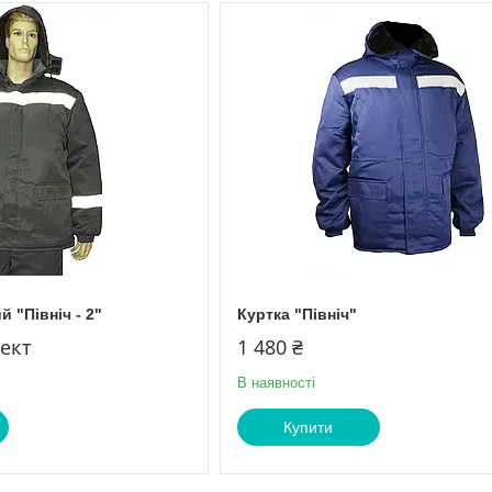
 "Північ - 2"
Куртка "Північ"
лект
1 480 ₴
В наявності
Купити