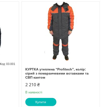
03.001
КУРТКА утеплена “Profitech”, колір:
сірий з помаранчевими вставками та
СВП кантом
2 210 ₴
В наявності
Купити