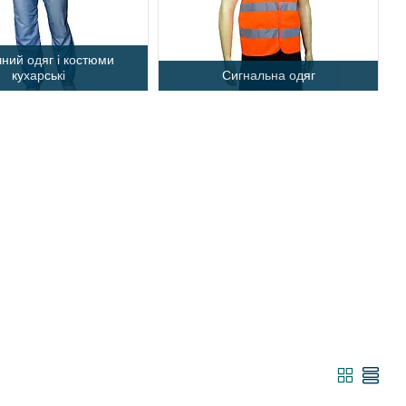
ний одяг і костюми
кухарські
Сигнальна одяг