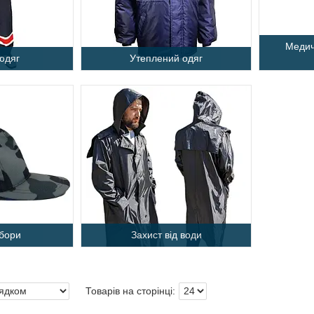
Медич
одяг
Утеплений одяг
убори
Захист від води